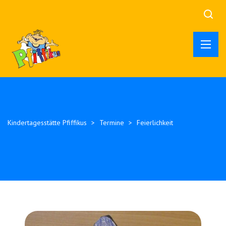
Kindertagesstätte Pfiffikus
>
Termine
>
Feierlichkeit