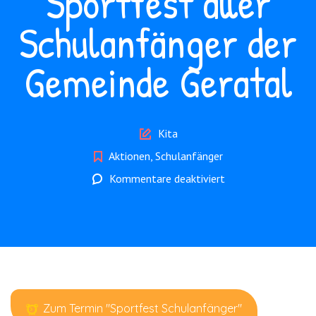
Sportfest aller
Schulanfänger der
Gemeinde Geratal
Author
Kita
Aktionen
,
Schulanfänger
für
Kommentare deaktiviert
Sportfest
aller
Schulanfänger
der
Gemeinde
Geratal
Zum Termin "Sportfest Schulanfänger"