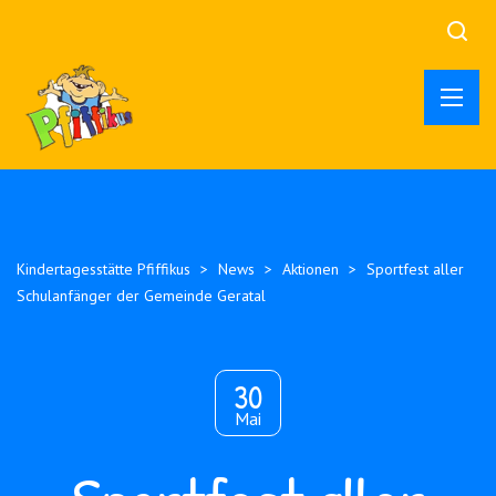
Kindertagesstätte Pfiffikus
>
News
>
Aktionen
>
Sportfest aller
Schulanfänger der Gemeinde Geratal
30
Mai