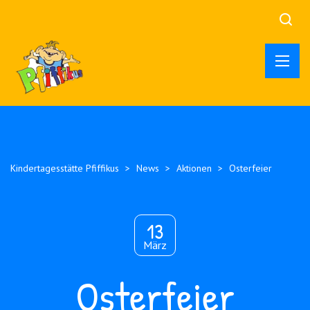
Kindertagesstätte Pfiffikus
>
News
>
Aktionen
>
Osterfeier
13
März
Osterfeier