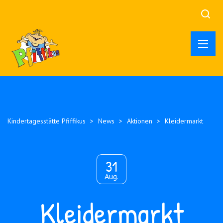
Kindertagesstätte Pfiffikus
>
News
>
Aktionen
>
Kleidermarkt
31
Aug.
Kleidermarkt